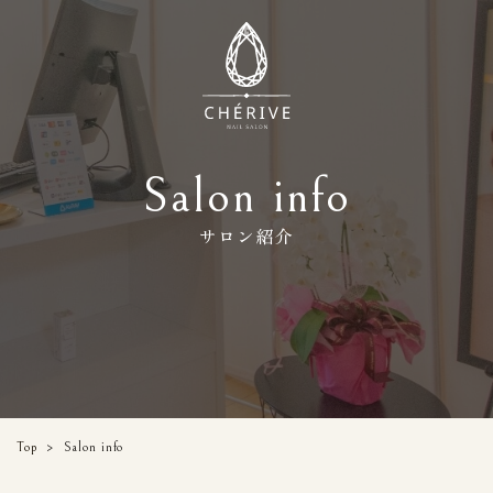
Salon info
サロン紹介
Top
>
Salon info